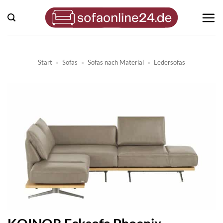
Zum
Inhalt
springen
Start
»
Sofas
»
Sofas nach Material
»
Ledersofas