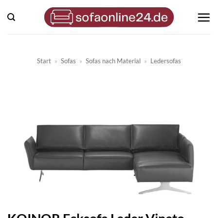
Zum
Inhalt
springen
Start
»
Sofas
»
Sofas nach Material
»
Ledersofas