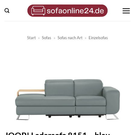
Zum
Inhalt
springen
Start
»
Sofas
»
Sofas nach Art
»
Einzelsofas