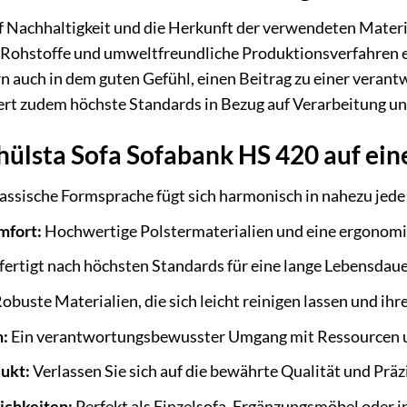
f Nachhaltigkeit und die Herkunft der verwendeten Mater
hstoffe und umweltfreundliche Produktionsverfahren einge
rn auch in dem guten Gefühl, einen Beitrag zu einer vera
rt zudem höchste Standards in Bezug auf Verarbeitung un
 hülsta Sofa Sofabank HS 420 auf ein
assische Formsprache fügt sich harmonisch in nahezu je
mfort:
Hochwertige Polstermaterialien und eine ergonomi
ertigt nach höchsten Standards für eine lange Lebensdaue
obuste Materialien, die sich leicht reinigen lassen und ih
n:
Ein verantwortungsbewusster Umgang mit Ressourcen u
ukt:
Verlassen Sie sich auf die bewährte Qualität und Präz
ichkeiten:
Perfekt als Einzelsofa, Ergänzungsmöbel oder i