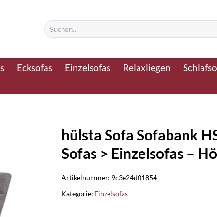
Suchen
nach:
as
Ecksofas
Einzelsofas
Relaxliegen
Schlafso
hülsta Sofa Sofabank H
Sofas > Einzelsofas – H
Artikelnummer:
9c3e24d01854
Kategorie:
Einzelsofas