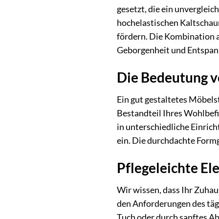
gesetzt, die ein unverglei
hochelastischen Kaltschau
fördern. Die Kombination a
Geborgenheit und Entspann
Die Bedeutung v
Ein gut gestaltetes Möbels
Bestandteil Ihres Wohlbefi
in unterschiedliche Einric
ein. Die durchdachte Formg
Pflegeleichte Ele
Wir wissen, dass Ihr Zuhaus
den Anforderungen des täg
Tuch oder durch sanftes Ab