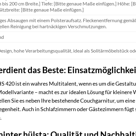
 bis 200 cm Breite.] Tiefe: [Bitte genaue Maße einfügen.] Höhe: [
Sitzbreite: [Bitte genaue Maße einfügen.]
es Absaugen mit einem Polsteraufsatz. Fleckenentfernung gemäß 
ellen Reinigung bei hartnäckigen Verschmutzungen.
nd
Design, hohe Verarbeitungsqualität, ideal als Solitärmöbelstück o
rdient das Beste: Einsatzmöglichke
HS 420 ist ein wahres Multitalent, wenn es um die Gestal
odellvariante – macht es zur idealen Lösung für kleinere 
en Sie es neben Ihre bestehende Couchgarnitur, um eine g
elegenheit. Auch in Schlafzimmern oder Gästezimmern fügt s
.
hinter hülsta: Qualität und Nachhalt