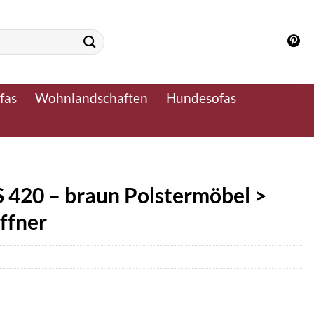
fas
Wohnlandschaften
Hundesofas
S 420 – braun Polstermöbel >
öffner