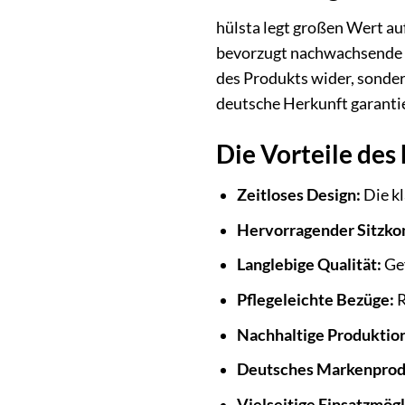
hülsta legt großen Wert au
bevorzugt nachwachsende Ro
des Produkts wider, sonde
deutsche Herkunft garantie
Die Vorteile des
Zeitloses Design:
Die kl
Hervorragender Sitzko
Langlebige Qualität:
Gef
Pflegeleichte Bezüge:
R
Nachhaltige Produktio
Deutsches Markenprod
Vielseitige Einsatzmögl