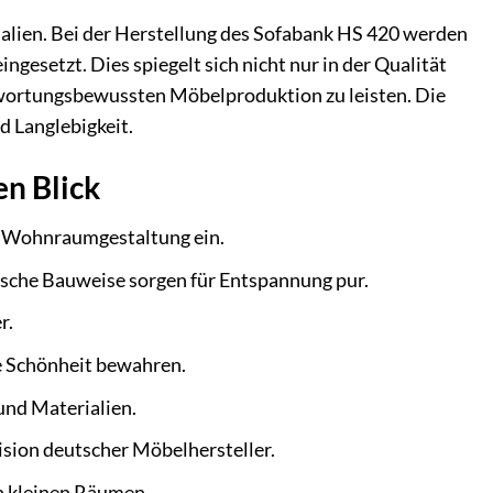
ialien. Bei der Herstellung des Sofabank HS 420 werden
setzt. Dies spiegelt sich nicht nur in der Qualität
ntwortungsbewussten Möbelproduktion zu leisten. Die
d Langlebigkeit.
en Blick
de Wohnraumgestaltung ein.
sche Bauweise sorgen für Entspannung pur.
r.
re Schönheit bewahren.
nd Materialien.
ision deutscher Möbelhersteller.
n kleinen Räumen.