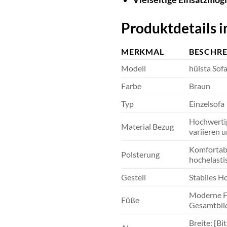
Produktdetails i
MERKMAL
BESCHR
Modell
hülsta Sof
Farbe
Braun
Typ
Einzelsofa
Hochwertig
Material Bezug
variieren u
Komfortabl
Polsterung
hochelasti
Gestell
Stabiles Ho
Moderne Fü
Füße
Gesamtbild
Breite: [B