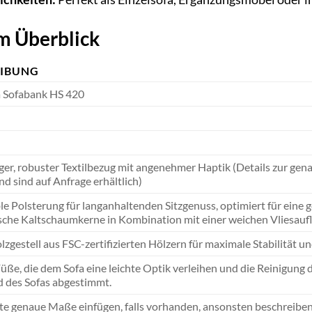
m Überblick
EIBUNG
a Sofabank HS 420
er, robuster Textilbezug mit angenehmer Haptik (Details zur ge
nd sind auf Anfrage erhältlich)
e Polsterung für langanhaltenden Sitzgenuss, optimiert für eine g
sche Kaltschaumkerne in Kombination mit einer weichen Vliesaufl
lzgestell aus FSC-zertifizierten Hölzern für maximale Stabilität un
ße, die dem Sofa eine leichte Optik verleihen und die Reinigung d
 des Sofas abgestimmt.
itte genaue Maße einfügen, falls vorhanden, ansonsten beschreiben