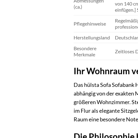
Abmessungen
von 140 cm
(ca.)
einfügen.] 
Regelmäßig
Pflegehinweise
profession
Herstellungsland
Deutschla
Besondere
Zeitloses 
Merkmale
Ihr Wohnraum ve
Das hülsta Sofa Sofabank 
abhängig von der exakten M
größeren Wohnzimmer. Stell
im Flur als elegante Sitzg
Raum eine besondere Note
Die Philosophie 