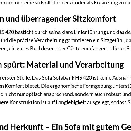
ohnzimmer, eine stilvolle Leseecke oder als Ergänzung zu e
gn und überragender Sitzkomfort
S 420 besticht durch seine klare Linienführung und das de
nd die präzise Verarbeitung garantieren ein Sitzgefühl, d
gen, ein gutes Buch lesen oder Gäste empfangen – dieses 
n spürt: Material und Verarbeitung
n erster Stelle. Das Sofa Sofabank HS 420 ist keine Ausnahm
n Komfort bietet. Die ergonomische Formgebung unterstüt
nd nicht nur optisch ansprechend, sondern auch robust und
ere Konstruktion ist auf Langlebigkeit ausgelegt, sodass S
nd Herkunft – Ein Sofa mit gutem G