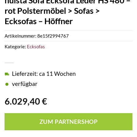
hülsta Sofa Ecksofa Leder HS 480 –
rot Polstermöbel > Sofas >
Ecksofas – Höffner
Artikelnummer:
8e15f2994767
Kategorie:
Ecksofas
Lieferzeit: ca 11 Wochen
verfügbar
6.029,40
€
ZUM PARTNERSHOP