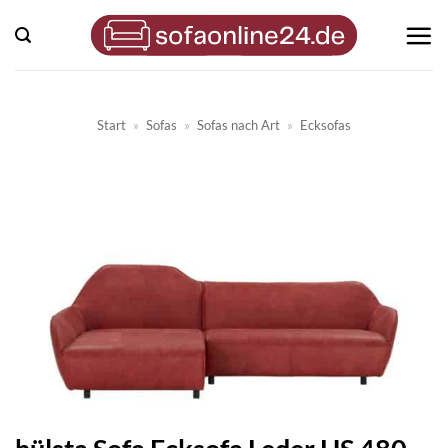
Zum
Inhalt
springen
Start
»
Sofas
»
Sofas nach Art
»
Ecksofas