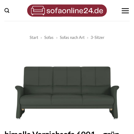
Zum
Inhalt
springen
Start
»
Sofas
»
Sofas nach Art
»
3-Sitzer