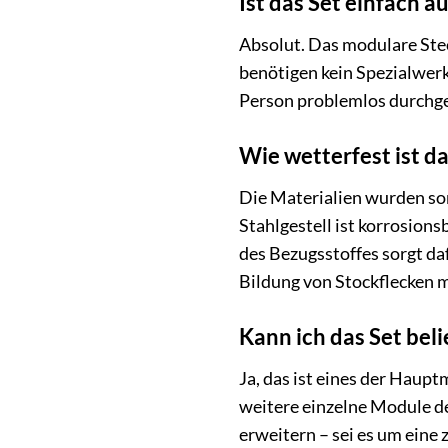
Ist das Set einfach
Absolut. Das modulare Stec
benötigen kein Spezialwerk
Person problemlos durchgef
Wie wetterfest ist da
Die Materialien wurden so
Stahlgestell ist korrosion
des Bezugsstoffes sorgt da
Bildung von Stockflecken m
Kann ich das Set beli
Ja, das ist eines der Haupt
weitere einzelne Module de
erweitern – sei es um eine z