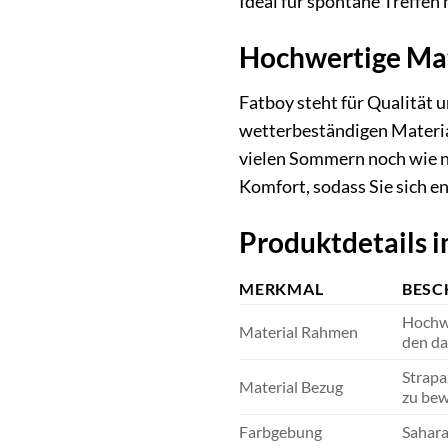
Ideal für spontane Treffen
Hochwertige Mat
Fatboy steht für Qualität 
wetterbeständigen Materiali
vielen Sommern noch wie ne
Komfort, sodass Sie sich 
Produktdetails i
MERKMAL
BESC
Hochwe
Material Rahmen
den da
Strapa
Material Bezug
zu bew
Farbgebung
Sahara