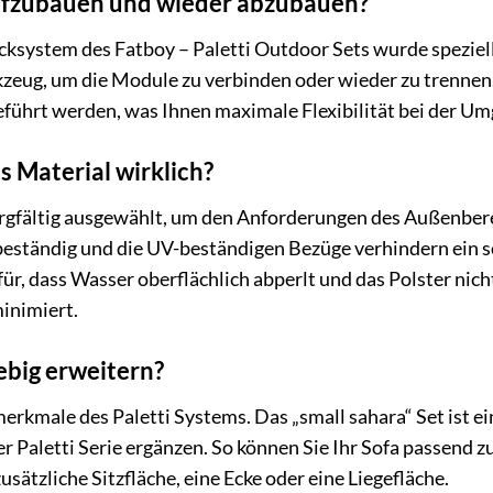
 aufzubauen und wieder abzubauen?
ksystem des Fatboy – Paletti Outdoor Sets wurde speziell
zeug, um die Module zu verbinden oder wieder zu trennen.
ührt werden, was Ihnen maximale Flexibilität bei der Um
s Material wirklich?
rgfältig ausgewählt, um den Anforderungen des Außenbere
sbeständig und die UV-beständigen Bezüge verhindern ein
für, dass Wasser oberflächlich abperlt und das Polster nic
inimiert.
ebig erweitern?
merkmale des Paletti Systems. Das „small sahara“ Set ist e
r Paletti Serie ergänzen. So können Sie Ihr Sofa passend 
usätzliche Sitzfläche, eine Ecke oder eine Liegefläche.