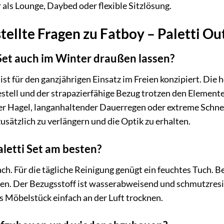
als Lounge, Daybed oder flexible Sitzlösung.
tellte Fragen zu Fatboy – Paletti Ou
 Set auch im Winter draußen lassen?
 ist für den ganzjährigen Einsatz im Freien konzipiert. Di
estell und der strapazierfähige Bezug trotzen den Elemen
r Hagel, langanhaltender Dauerregen oder extreme Schne
usätzlich zu verlängern und die Optik zu erhalten.
aletti Set am besten?
fach. Für die tägliche Reinigung genügt ein feuchtes Tuch.
n. Der Bezugsstoff ist wasserabweisend und schmutzresist
s Möbelstück einfach an der Luft trocknen.