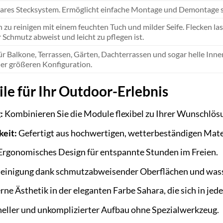
res Stecksystem. Ermöglicht einfache Montage und Demontage s
h zu reinigen mit einem feuchten Tuch und milder Seife. Flecken lass
r Schmutz abweist und leicht zu pflegen ist.
für Balkone, Terrassen, Gärten, Dachterrassen und sogar helle Inne
iner größeren Konfiguration.
ile für Ihr Outdoor-Erlebnis
:
Kombinieren Sie die Module flexibel zu Ihrer Wunschlös
keit:
Gefertigt aus hochwertigen, wetterbeständigen Mater
Ergonomisches Design für entspannte Stunden im Freien.
Reinigung dank schmutzabweisender Oberflächen und wa
e Ästhetik in der eleganten Farbe Sahara, die sich in je
eller und unkomplizierter Aufbau ohne Spezialwerkzeug.