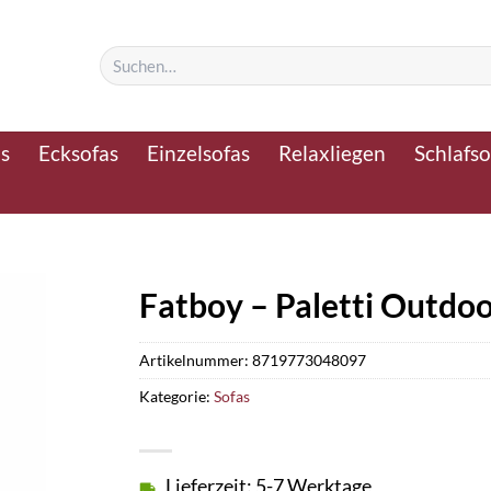
Suchen
nach:
as
Ecksofas
Einzelsofas
Relaxliegen
Schlafso
Fatboy – Paletti Outdoo
Artikelnummer:
8719773048097
Kategorie:
Sofas
Lieferzeit: 5-7 Werktage