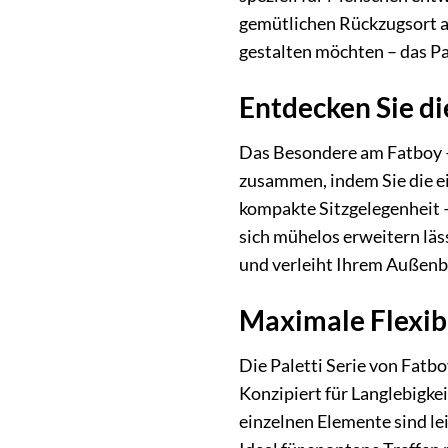
gemütlichen Rückzugsort a
gestalten möchten – das Pal
Entdecken Sie di
Das Besondere am Fatboy – 
zusammen, indem Sie die e
kompakte Sitzgelegenheit – 
sich mühelos erweitern lä
und verleiht Ihrem Außenbe
Maximale Flexibi
Die Paletti Serie von Fatbo
Konzipiert für Langlebigke
einzelnen Elemente sind le