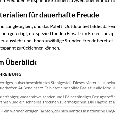
 mit Freunden, entspannte Stunden zu zweit oder einfach 
erialien für dauerhafte Freude
und Langlebigkeit, und das Paletti Outdoor Set bildet da k
en gefertigt, die speziell für den Einsatz im Freien konzip
u aussieht und Ihnen unzählige Stunden Freude bereitet. 
entspannt zurücklehnen können.
m Überblick
HREIBUNG
rtiges, pulverbeschichtetes Stahlgestell. Dieses Material ist bekan
uerhaften Außeneinsatz. Es bietet eine solide Basis für alle Modul
zierfähiger, wasserabweisender und UV-beständiger Bezugsstoff. 
ahren und ein schnelles Trocknen zu ermöglichen. Die Haptik is
 – ein warmer, erdiger Farbton, der sich nahtlos in natürliche U