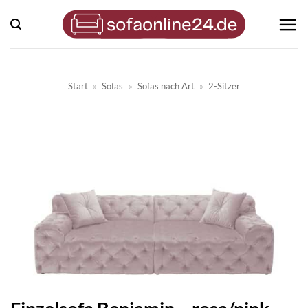
Zum
Inhalt
springen
Start
»
Sofas
»
Sofas nach Art
»
2-Sitzer