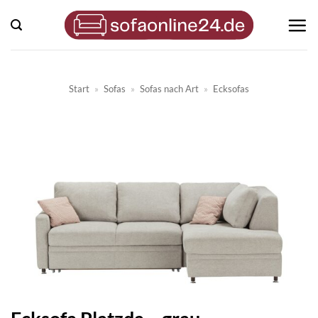
Zum
Inhalt
springen
Start
»
Sofas
»
Sofas nach Art
»
Ecksofas