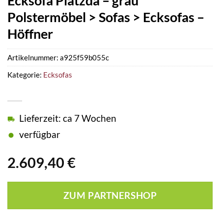
Ecksofa Platzda – grau
Polstermöbel > Sofas > Ecksofas –
Höffner
Artikelnummer:
a925f59b055c
Kategorie:
Ecksofas
Lieferzeit: ca 7 Wochen
verfügbar
2.609,40
€
ZUM PARTNERSHOP