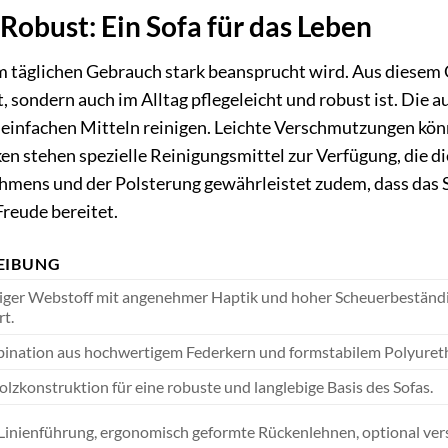
 Robust: Ein Sofa für das Leben
im täglichen Gebrauch stark beansprucht wird. Aus diesem 
t, sondern auch im Alltag pflegeleicht und robust ist. Die
it einfachen Mitteln reinigen. Leichte Verschmutzungen k
en stehen spezielle Reinigungsmittel zur Verfügung, die di
hmens und der Polsterung gewährleistet zudem, dass das S
Freude bereitet.
EIBUNG
ger Webstoff mit angenehmer Haptik und hoher Scheuerbeständigk
t.
ination aus hochwertigem Federkern und formstabilem Polyureth
olzkonstruktion für eine robuste und langlebige Basis des Sofas.
inienführung, ergonomisch geformte Rückenlehnen, optional verst