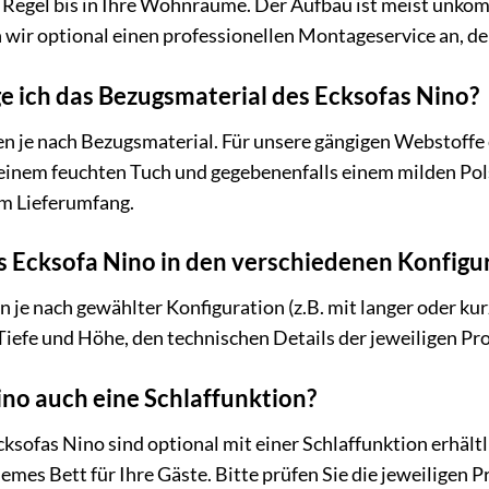
er Regel bis in Ihre Wohnräume. Der Aufbau ist meist unko
wir optional einen professionellen Montageservice an, de
ge ich das Bezugsmaterial des Ecksofas Nino?
ren je nach Bezugsmaterial. Für unsere gängigen Webstoff
einem feuchten Tuch und gegebenenfalls einem milden Polst
im Lieferumfang.
 Ecksofa Nino in den verschiedenen Konfigu
 je nach gewählter Konfiguration (z.B. mit langer oder ku
iefe und Höhe, den technischen Details der jeweiligen Pr
ino auch eine Schlaffunktion?
ksofas Nino sind optional mit einer Schlaffunktion erhält
es Bett für Ihre Gäste. Bitte prüfen Sie die jeweiligen 