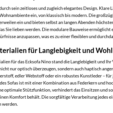
durch sein zeitloses und zugleich elegantes Design. Klar
s Wohnambiente ein, von klassisch bis modern. Die großzü
weilen ein und bieten selbst an langen Abenden höchsten 
as Sie lieben werden. Die modulare Bauweise ermöglicht es
rfnisse anzupassen, was es zu einer flexiblen und durch
erialien für Langlebigkeit und Woh
alien für das Ecksofa Nino stand die Langlebigkeit und 
 nicht nur optisch überzeugen, sondern auch haptisch ange
erstoff, edler Webstoff oder ein robustes Kunstleder – fü
e des Sofas ist mit einer Kombination aus Federkern und 
e optimale Stützfunktion, verhindert das Einsitzen und so
nen Komfort behält. Die sorgfältige Verarbeitung jedes e
n werden.