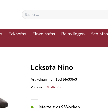
Suchen
nach:
as
Ecksofas
Einzelsofas
Relaxliegen
Schlafso
Ecksofa Nino
Artikelnummer:
13ef14630f63
Kategorie:
Stoffsofas
Lieferzeit: ca 9 Wochen