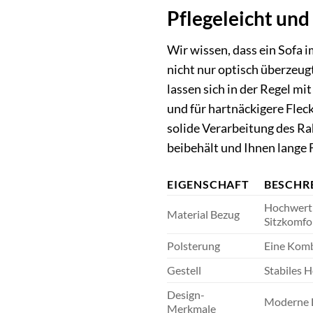
Pflegeleicht und
Wir wissen, dass ein Sofa 
nicht nur optisch überzeug
lassen sich in der Regel m
und für hartnäckigere Fleck
solide Verarbeitung des Ra
beibehält und Ihnen lange 
EIGENSCHAFT
BESCHR
Hochwerti
Material Bezug
Sitzkomfor
Polsterung
Eine Komb
Gestell
Stabiles H
Design-
Moderne L
Merkmale