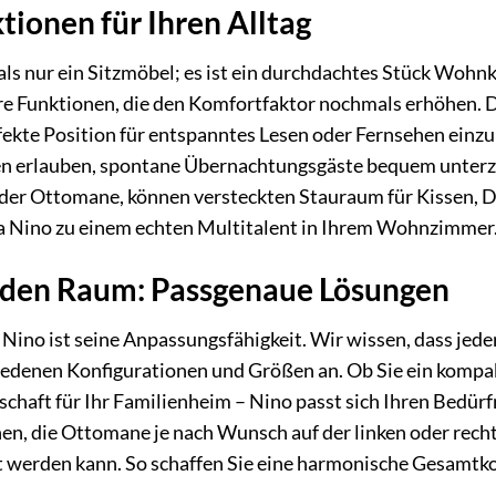
tionen für Ihren Alltag
ls nur ein Sitzmöbel; es ist ein durchdachtes Stück Wohnku
re Funktionen, die den Komfortfaktor nochmals erhöhen. D
fekte Position für entspanntes Lesen oder Fernsehen einz
nen erlauben, spontane Übernachtungsgäste bequem unterz
der Ottomane, können versteckten Stauraum für Kissen, De
a Nino zu einem echten Multitalent in Ihrem Wohnzimmer
 jeden Raum: Passgenaue Lösungen
ino ist seine Anpassungsfähigkeit. Wir wissen, dass jede
iedenen Konfigurationen und Größen an. Ob Sie ein kompa
haft für Ihr Familienheim – Nino passt sich Ihren Bedürfn
n, die Ottomane je nach Wunsch auf der linken oder rechten
 werden kann. So schaffen Sie eine harmonische Gesamtkomp