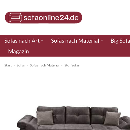
Zum
Inhalt
springen
Sofas nach Art
Sofas nach Material
Big Sof
Magazin
Start
»
Sofas
»
Sofas nach Material
»
Stoffsofas