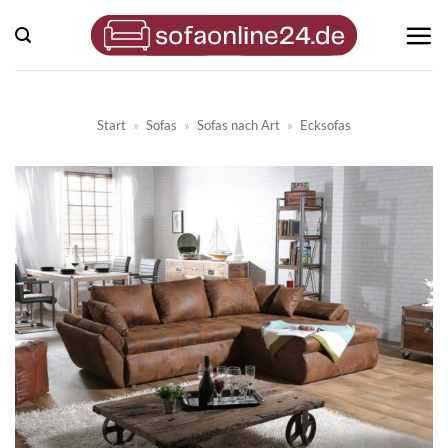
Zum
Inhalt
springen
Start
»
Sofas
»
Sofas nach Art
»
Ecksofas