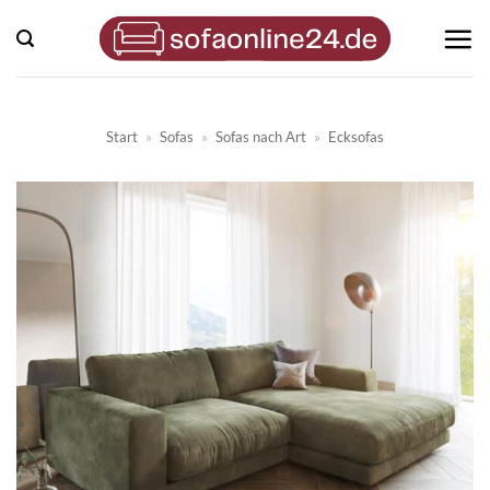
Zum
Inhalt
springen
Start
»
Sofas
»
Sofas nach Art
»
Ecksofas