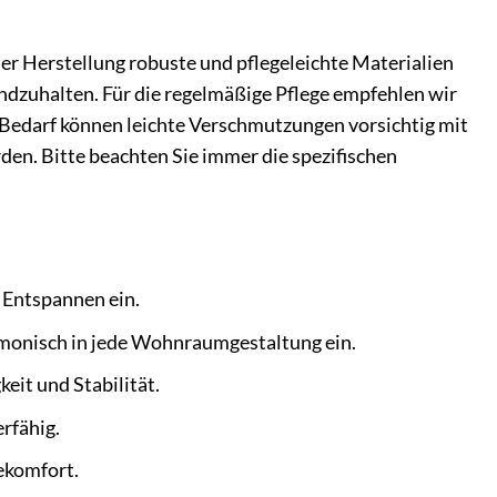
der Herstellung robuste und pflegeleichte Materialien
ndzuhalten. Für die regelmäßige Pflege empfehlen wir
i Bedarf können leichte Verschmutzungen vorsichtig mit
en. Bitte beachten Sie immer die spezifischen
m Entspannen ein.
rmonisch in jede Wohnraumgestaltung ein.
eit und Stabilität.
erfähig.
ekomfort.