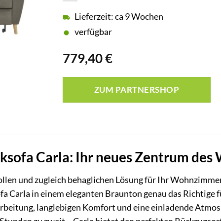
Lieferzeit: ca 9 Wochen
verfügbar
779,40
€
ZUM PARTNERSHOP
cksofa Carla: Ihr neues Zentrum d
vollen und zugleich behaglichen Lösung für Ihr Wohnzimme
fa Carla in einem eleganten Braunton genau das Richtige für
beitung, langlebigen Komfort und eine einladende Atmosp