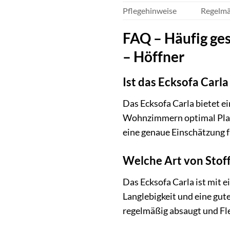
Pflegehinweise
Regelmä
FAQ – Häufig ges
– Höffner
Ist das Ecksofa Carl
Das Ecksofa Carla bietet ei
Wohnzimmern optimal Platz
eine genaue Einschätzung f
Welche Art von Stoff 
Das Ecksofa Carla ist mit 
Langlebigkeit und eine gute
regelmäßig absaugt und Fle