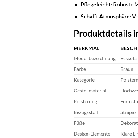
Pflegeleicht:
Robuste Ma
Schafft Atmosphäre:
Ve
Produktdetails i
MERKMAL
BESCH
Modellbezeichnung
Ecksofa
Farbe
Braun
Kategorie
Polsterm
Gestellmaterial
Hochwert
Polsterung
Formsta
Bezugsstoff
Strapazi
Füße
Dekorati
Design-Elemente
Klare Li