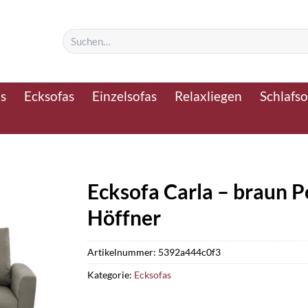
Suchen
nach:
as
Ecksofas
Einzelsofas
Relaxliegen
Schlafso
Ecksofa Carla – braun P
Höffner
Artikelnummer:
5392a444c0f3
Kategorie:
Ecksofas