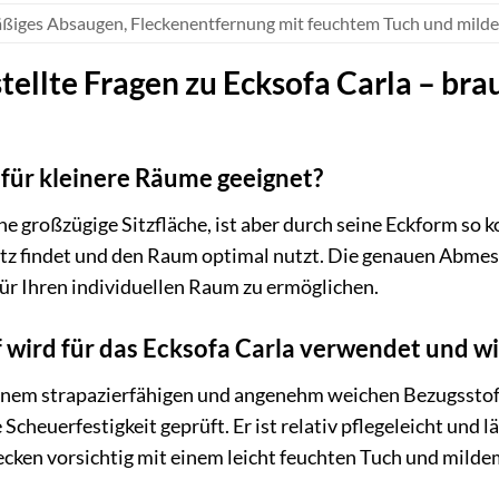
ßiges Absaugen, Fleckenentfernung mit feuchtem Tuch und mildem
tellte Fragen zu Ecksofa Carla – bra
a für kleinere Räume geeignet?
ne großzügige Sitzfläche, ist aber durch seine Eckform so k
 findet und den Raum optimal nutzt. Die genauen Abmess
ür Ihren individuellen Raum zu ermöglichen.
wird für das Ecksofa Carla verwendet und wie 
einem strapazierfähigen und angenehm weichen Bezugsstoff 
 Scheuerfestigkeit geprüft. Er ist relativ pflegeleicht und 
cken vorsichtig mit einem leicht feuchten Tuch und milde