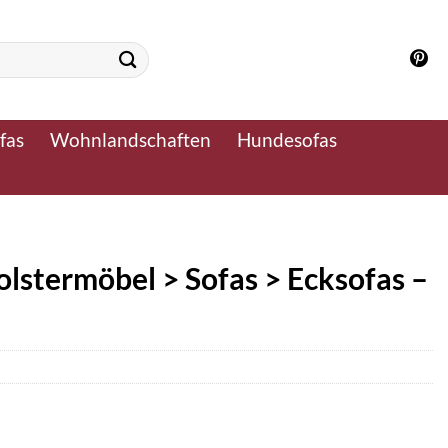
fas
Wohnlandschaften
Hundesofas
olstermöbel > Sofas > Ecksofas –