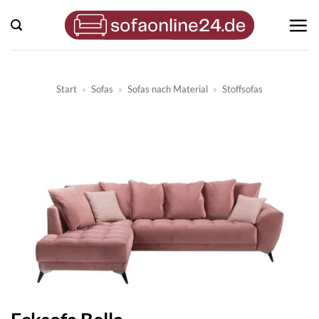
Zum
Inhalt
springen
Start
»
Sofas
»
Sofas nach Material
»
Stoffsofas