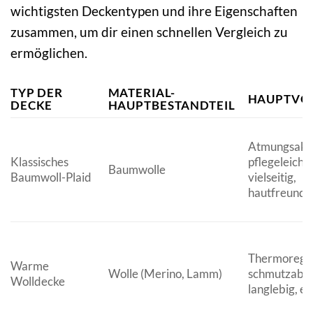
wichtigsten Deckentypen und ihre Eigenschaften
zusammen, um dir einen schnellen Vergleich zu
ermöglichen.
TYP DER
MATERIAL-
HAUPTVOR
DECKE
HAUPTBESTANDTEIL
Atmungsakti
Klassisches
pflegeleicht,
Baumwolle
Baumwoll-Plaid
vielseitig,
hautfreundli
Thermoregul
Warme
Wolle (Merino, Lamm)
schmutzabw
Wolldecke
langlebig, e