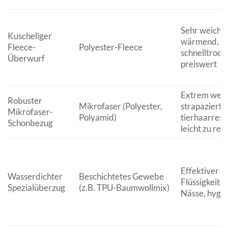
Sehr weich,
Kuscheliger
wärmend, lei
Fleece-
Polyester-Fleece
schnelltrock
Überwurf
preiswert
Extrem weic
Robuster
Mikrofaser (Polyester,
strapazierfä
Mikrofaser-
Polyamid)
tierhaarresis
Schonbezug
leicht zu rei
Effektiver S
Wasserdichter
Beschichtetes Gewebe
Flüssigkeite
Spezialüberzug
(z.B. TPU-Baumwollmix)
Nässe, hygie