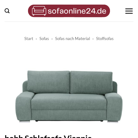
Zum
Inhalt
springen
Start
»
Sofas
»
Sofas nach Material
»
Stoffsofas