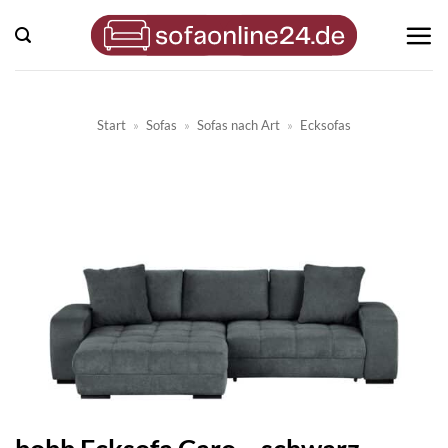
Zum
Inhalt
springen
Start
»
Sofas
»
Sofas nach Art
»
Ecksofas