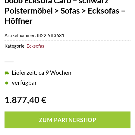
bobb Ecksofa Caro – schwarz
Polstermöbel > Sofas > Ecksofas –
Höffner
Artikelnummer:
f822f9ff3631
Kategorie:
Ecksofas
Lieferzeit: ca 9 Wochen
verfügbar
1.877,40
€
ZUM PARTNERSHOP