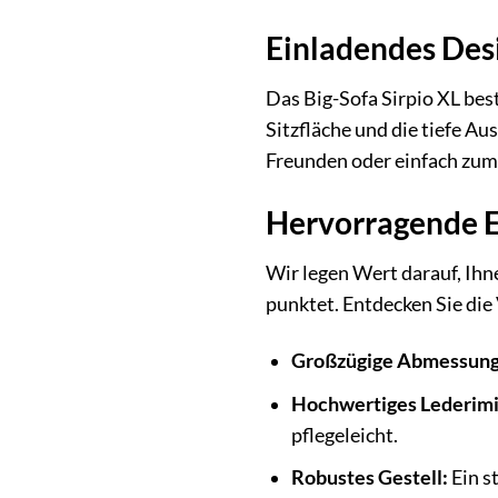
Einladendes Desi
Das Big-Sofa Sirpio XL best
Sitzfläche und die tiefe A
Freunden oder einfach zum 
Hervorragende Ei
Wir legen Wert darauf, Ihn
punktet. Entdecken Sie die
Großzügige Abmessung
Hochwertiges Lederimi
pflegeleicht.
Robustes Gestell:
Ein s