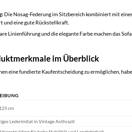
g:
Die Nosag-Federung im Sitzbereich kombiniert mit eine
 und eine gute Rückstellkraft.
are Linienführung und die elegante Farbe machen das Sofa 
oduktmerkmale im Überblick
en eine fundierte Kaufentscheidung zu ermöglichen, habe
EIBUNG
 125 cm
ges Lederimitat in Vintage Anthrazit
zkonstruktion für hohe Stabilität und Langlebigkeit