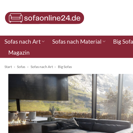
Zum
Inhalt
springen
Sofas nach Art
Sofas nach Material
Big Sof
Magazin
Start
»
Sofas
»
Sofas nach Art
»
Big Sofas