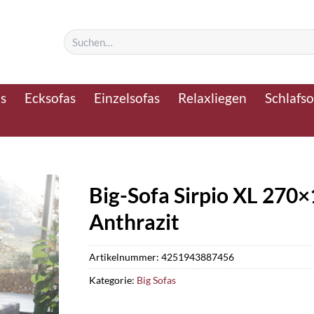
Suchen
nach:
as
Ecksofas
Einzelsofas
Relaxliegen
Schlafso
Big-Sofa Sirpio XL 270
Anthrazit
Artikelnummer:
4251943887456
Kategorie:
Big Sofas