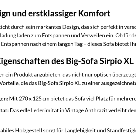
gn und erstklassiger Komfort
icht durch sein markantes Design, das sich perfekt in vers
usladung laden zum Entspannen und Verweilen ein. Ob für d
Entspannen nach einem langen Tag – dieses Sofa bietet Ih
genschaften des Big-Sofa Sirpio XL
en ein Produkt anzubieten, das nicht nur optisch überzeugt
 Vorteile, die das Big-Sofa Sirpio XL zu einer ausgezeichn
en:
Mit 270 x 125 cm bietet das Sofa viel Platz für mehrer
tat:
Das edle Lederimitat in Vintage Anthrazit verleiht dem
tabiles Holzgestell sorgt für Langlebigkeit und Standfesti