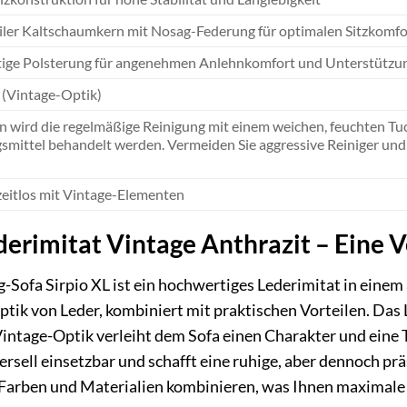
ler Kaltschaumkern mit Nosag-Federung für optimalen Sitzkomfo
ige Polsterung für angenehmen Anlehnkomfort und Unterstützu
 (Vintage-Optik)
 wird die regelmäßige Reinigung mit einem weichen, feuchten Tu
smittel behandelt werden. Vermeiden Sie aggressive Reiniger und
eitlos mit Vintage-Elementen
derimitat Vintage Anthrazit – Eine V
-Sofa Sirpio XL ist ein hochwertiges Lederimitat in eine
ptik von Leder, kombiniert mit praktischen Vorteilen. Das 
 Vintage-Optik verleiht dem Sofa einen Charakter und eine 
iversell einsetzbar und schafft eine ruhige, aber dennoch 
Farben und Materialien kombinieren, was Ihnen maximale 