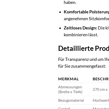
haben.
Komfortable Polsterun
angenehmen Sitzkomfort
Zeitloses Design:
Die kl
kombinieren lässt.
Detaillierte Pr
Für Transparenz und um Ihn
für Sie zusammengefasst:
MERKMAL
BESCHR
Abmessungen
270 cm x
(Breite x Tiefe)
Bezugsmaterial
Hochwerti
Gestell
Massivhol