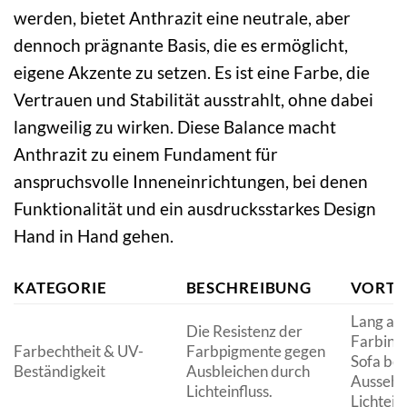
werden, bietet Anthrazit eine neutrale, aber
dennoch prägnante Basis, die es ermöglicht,
eigene Akzente zu setzen. Es ist eine Farbe, die
Vertrauen und Stabilität ausstrahlt, ohne dabei
langweilig zu wirken. Diese Balance macht
Anthrazit zu einem Fundament für
anspruchsvolle Inneneinrichtungen, bei denen
Funktionalität und ein ausdrucksstarkes Design
Hand in Hand gehen.
KATEGORIE
BESCHREIBUNG
VORTE
Lang an
Die Resistenz der
Farbinte
Farbechtheit & UV-
Farbpigmente gegen
Sofa beh
Beständigkeit
Ausbleichen durch
Aussehe
Lichteinfluss.
Lichtein