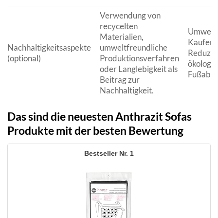
Verwendung von
recycelten
Umwelt
Materialien,
Kaufent
Nachhaltigkeitsaspekte
umweltfreundliche
Reduzie
(optional)
Produktionsverfahren
ökologi
oder Langlebigkeit als
Fußabdr
Beitrag zur
Nachhaltigkeit.
Das sind die neuesten Anthrazit Sofas
Produkte mit der besten Bewertung
1