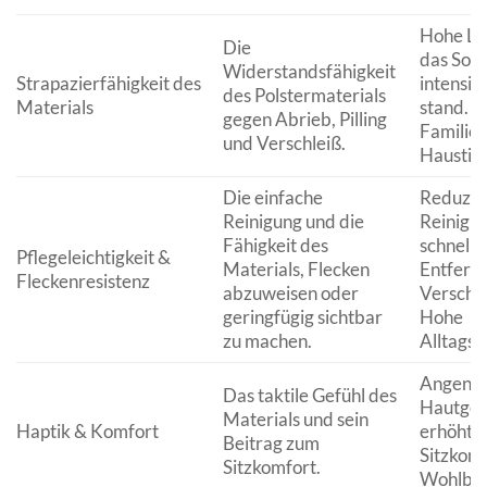
Hohe Lan
Die
das Sofa
Widerstandsfähigkeit
Strapazierfähigkeit des
intensiv
des Polstermaterials
Materials
stand. Id
gegen Abrieb, Pilling
Familie
und Verschleiß.
Haustier
Die einfache
Reduzie
Reinigung und die
Reinigu
Fähigkeit des
schnelle
Pflegeleichtigkeit &
Materials, Flecken
Entfern
Fleckenresistenz
abzuweisen oder
Verschm
geringfügig sichtbar
Hohe
zu machen.
Alltagst
Angene
Das taktile Gefühl des
Hautgef
Materials und sein
Haptik & Komfort
erhöhte
Beitrag zum
Sitzkom
Sitzkomfort.
Wohlbef