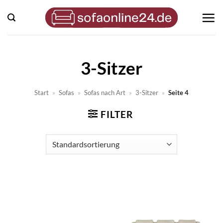
Zum
Inhalt
springen
3-Sitzer
Start
»
Sofas
»
Sofas nach Art
»
3-Sitzer
»
Seite 4
FILTER